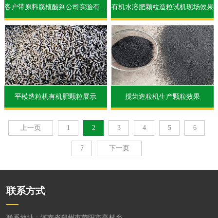
客户带原料腐植酸到公司实验有机肥圆盘造粒机，颗粒效果很好，客户很满意！
有机水溶肥颗粒造粒试机现场效果
平模造粒机有机肥颗粒展示
搅齿造粒机生产颗粒效果
上一页
1
2
3
4
5
6
7
下一页
联系方式
联系地址：河南省郑州市荥阳市高村乡