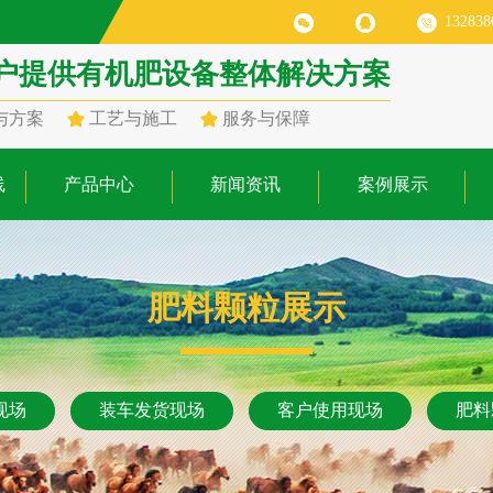
132838
户提供有机肥设备整体解决方案
与方案
工艺与施工
服务与保障
线
产品中心
新闻资讯
案例展示
肥料颗粒展示
现场
装车发货现场
客户使用现场
肥料