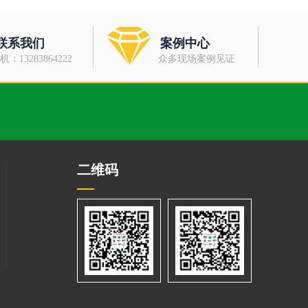
联系我们
案例中心
机：13283864222
众多现场案例见证
二维码