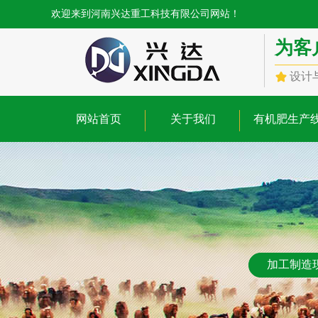
欢迎来到河南兴达重工科技有限公司网站！
为客
设计
网站首页
关于我们
有机肥生产
加工制造