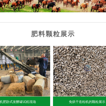
肥料颗粒展示
机肥卧式发酵罐试机现场
免烘干造粒机的颗粒展示