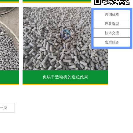
咨询价格
设备选型
技术交流
售后服务
免烘干造粒机的造粒效果
一页