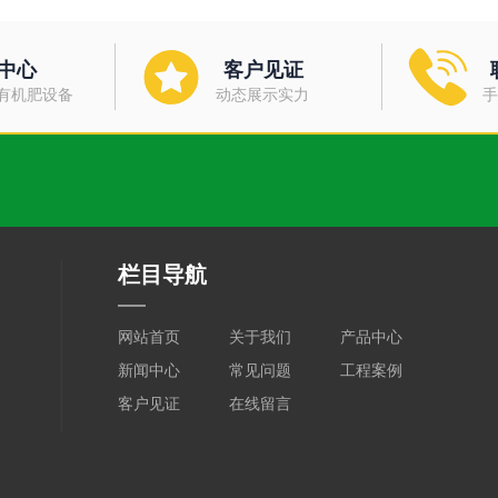
中心
客户见证
有机肥设备
动态展示实力
手
栏目导航
网站首页
关于我们
产品中心
新闻中心
常见问题
工程案例
客户见证
在线留言