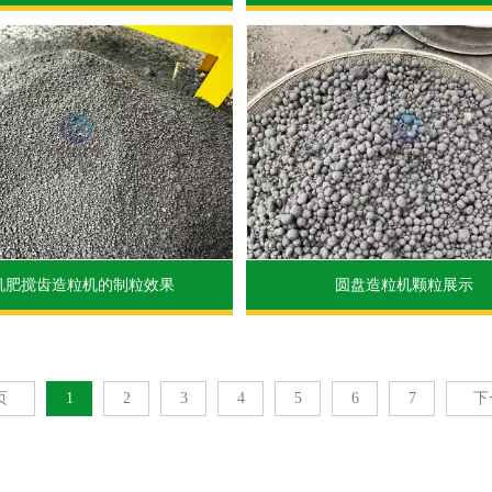
机肥搅齿造粒机的制粒效果
圆盘造粒机颗粒展示
页
1
2
3
4
5
6
7
下