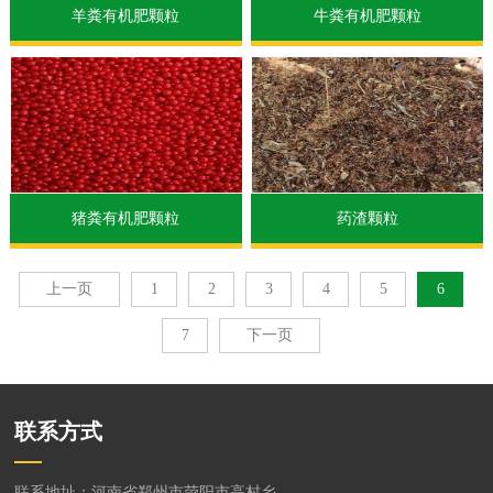
羊粪有机肥颗粒
牛粪有机肥颗粒
猪粪有机肥颗粒
药渣颗粒
上一页
1
2
3
4
5
6
7
下一页
联系方式
联系地址：河南省郑州市荥阳市高村乡