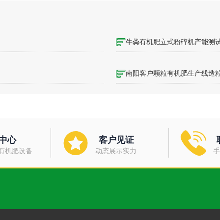
牛粪有机肥立式粉碎机产能测
南阳客户颗粒有机肥生产线造
中心
客户见证
有机肥设备
动态展示实力
手