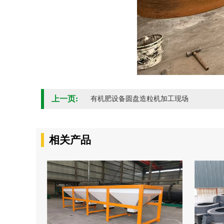
上一页:
有机肥设备圆盘造粒机加工现场
相关产品