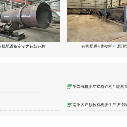
有机肥设备定制之转鼓造粒
有机肥履带翻抛机打磨现
牛粪有机肥立式粉碎机产能测
南阳客户颗粒有机肥生产线造