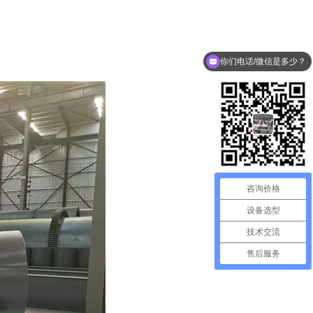
你们电话/微信是多少？
价格上有什么优惠吗？
咨询价格
设备选型
技术交流
售后服务