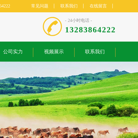
64222
常见问题
联系我们
在线留言
- 24小时电话 -
13283864222
公司实力
视频展示
联系我们