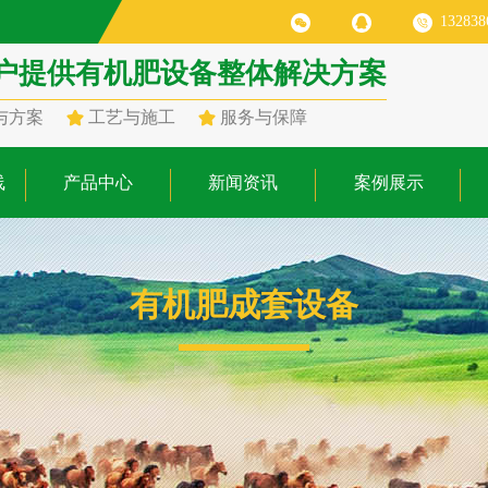
132838
户提供有机肥设备整体解决方案
与方案
工艺与施工
服务与保障
线
产品中心
新闻资讯
案例展示
有机肥成套设备