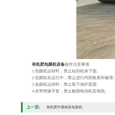
有机肥包膜机设备
操作注意事项
1.包膜机运转时，禁止钻到机体下面;
2.包膜机在运行中，禁止进行内部检查和修理;
3.包膜机运转时，禁止取下保护装置;
4.未带绝缘手套，禁止触摸电动机及电线;
上一页:
有机肥牛粪粉状包装机