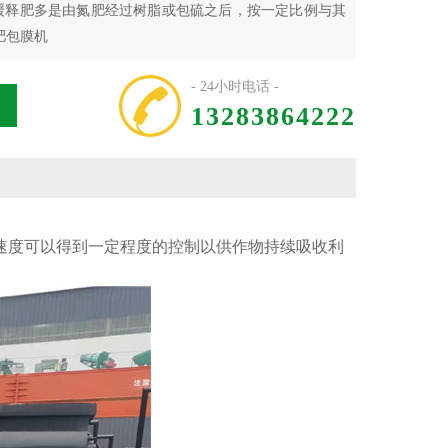
缓释肥多是由氮肥经过树脂或包硫之后，按一定比例与其
肥包膜机
- 24小时电话 -
13283864222
速度可以得到一定程度的控制以供作物持续吸收利