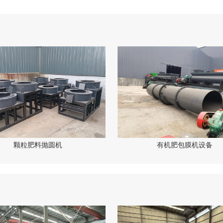
颗粒肥料抛圆机
有机肥包膜机设备