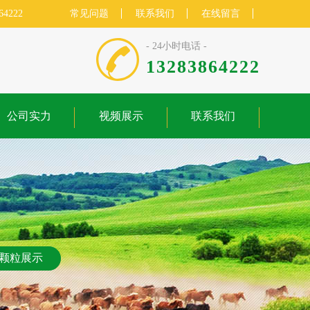
64222
常见问题
联系我们
在线留言
- 24小时电话 -
13283864222
公司实力
视频展示
联系我们
颗粒展示