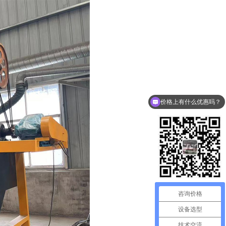
价格上有什么优惠吗？
介绍一下全套有机肥生产线设备详细情况
咨询价格
设备选型
技术交流