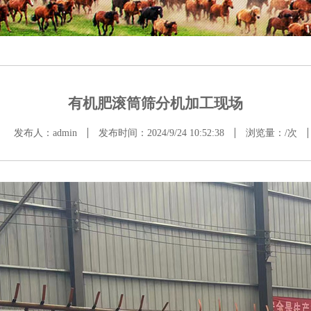
有机肥滚筒筛分机加工现场
发布人：admin
发布时间：2024/9/24 10:52:38
浏览量：
/次