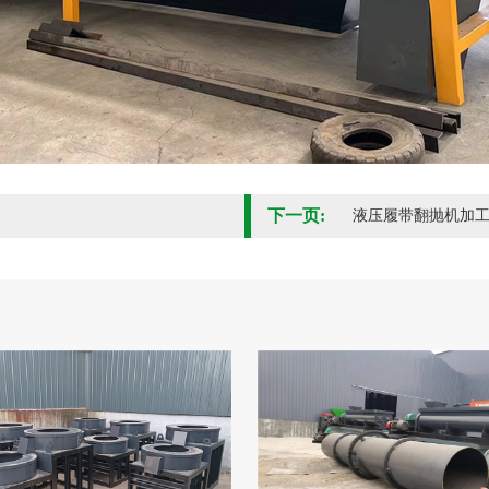
下一页:
液压履带翻抛机加