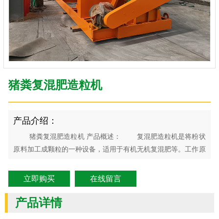
猪粪复混肥造粒机
产品介绍：
猪粪复混肥造粒机 产品概述： 复混肥造粒机是将粉状
原料加工成颗粒的一种设备，适用于有机无机复混肥等。工作原
理是复混肥造粒机将物料从机体的一端进料口进入机内，通过造
粒转子进行连续推动并与机壳进行机械运动，达到造粒之目的，
立即购买
在线留言
成品颗粒在机体的另一端被推出机外。转子是由传动装置部分的
电机、减
产品详情