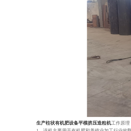
生产柱状有机肥设备平模挤压造粒机
工作原理
1，该机主要用于有机肥和养殖业加工行业的颗