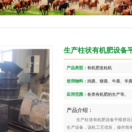
生产柱状有机肥设备
产品类型：
有机肥造粒机
使用物料：
鸡粪、猪粪、牛粪、羊
应用范围：
各类有机肥的生产等。
产品介绍：
生产柱状有机肥设备平模挤压造
生产设备，该机工艺优良，操作简