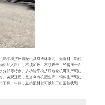
机肥平模挤压造粒机具有成球率高，无返料，颗粒
物料加入料斗，不须加热，不须烘干，经挤压一次
水分低等特点。多功能平模挤压造粒机可生产颗粒
好、美观迁用，是当今有机肥生产，饲料生产颗粒
行干燥、粉碎，直接配料就可以加工出圆柱状颗