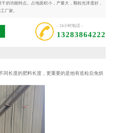
烘干的功能特点。占地面积小，产量大，颗粒光泽度好，
加工厂家。
- 24小时电话 -
13283864222
不同长度的肥料长度，更重要的是他有造粒后免烘