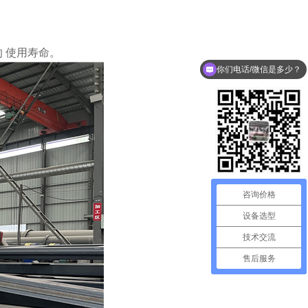
你们电话/微信是多少？
 使用寿命。
价格上有什么优惠吗？
咨询价格
设备选型
技术交流
售后服务