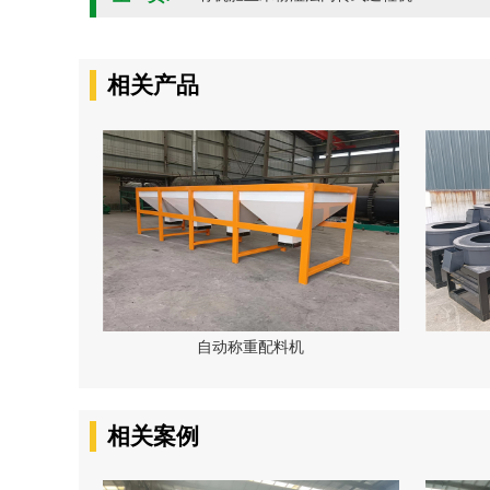
相关产品
自动称重配料机
相关案例