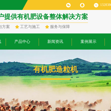
132838
户提供有机肥设备整体解决方案
与方案
工艺与施工
服务与保障
线
产品中心
新闻资讯
案例展示
有机肥造粒机