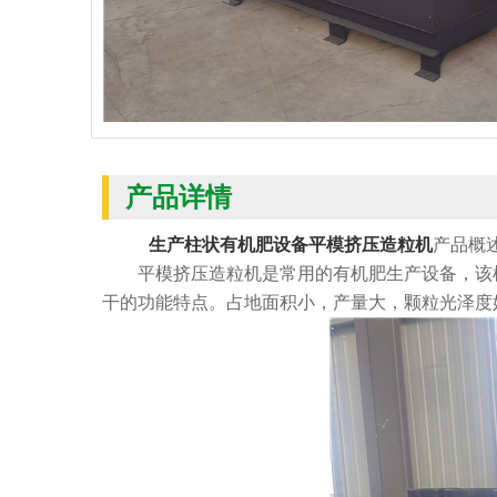
产品详情
生产柱状有机肥设备平模挤压造粒机
产品概
平模挤压造粒机是常用的有机肥生产设备，该机
干的功能特点。占地面积小，产量大，颗粒光泽度