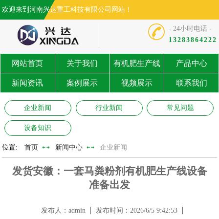
欢迎来到河南兴达重工科技有限公司网站！
- 24小时电话 -
13283864222
网站首页
关于我们
有机肥生产线
产品中心
新闻资讯
案例展示
视频展示
联系我们
企业新闻
行业新闻
常见问题
设备知识
位置:
首页
新闻中心
企业新闻
发货安徽：一套马粪粉剂有机肥生产线设备
准备出发
发布人：admin
发布时间：2026/6/5 9:42:53