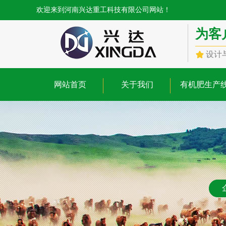
欢迎来到河南兴达重工科技有限公司网站！
为客
设计
网站首页
关于我们
有机肥生产