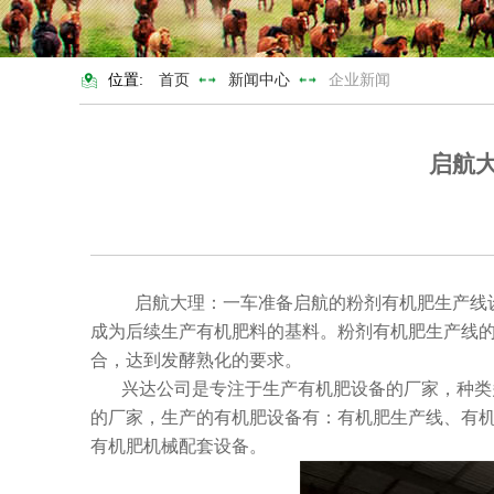
位置:
首页
新闻中心
企业新闻
启航
启航大理
：一车准备启航的粉剂有机肥生产线
成为后续生产有机肥料的基料。粉剂有机肥生产线
合，达到发酵熟化的要求。
兴达公司是专注于生产有机肥设备的厂家，种类
的厂家，生产的有机肥设备有：有机肥生产线、有
有机肥机械配套设备。