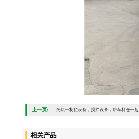
上一页:
免烘干制粒设备，搅拌设备，铲车料仓一起
相关产品