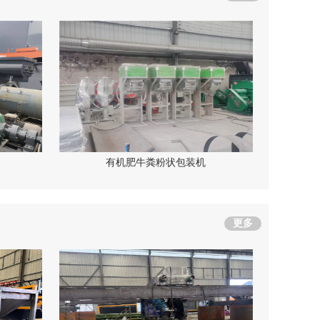
有机肥牛粪粉状包装机
更多