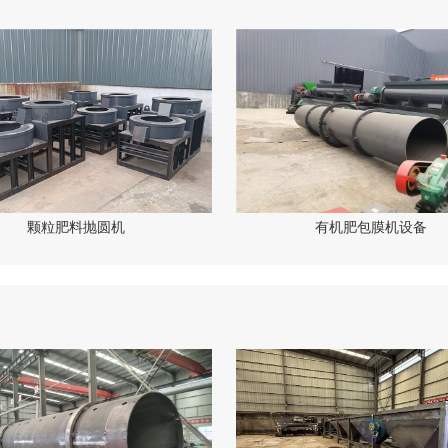
颗粒肥料抛圆机
有机肥包膜机设备