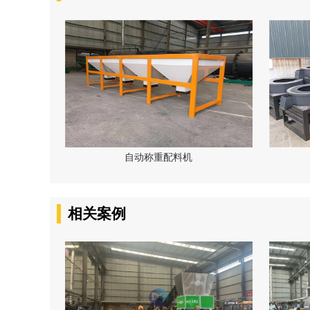
自动称重配料机
相关案例