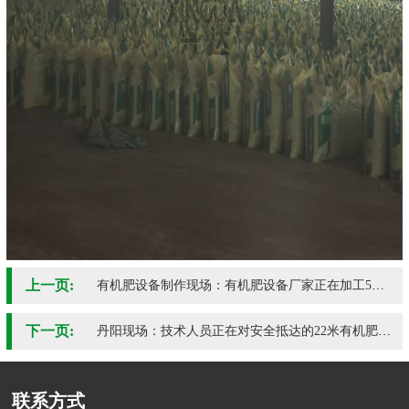
上一页:
有机肥设备制作现场：有机肥设备厂家正在加工5米液压履带覆膜翻抛机
下一页:
丹阳现场：技术人员正在对安全抵达的22米有机肥设备轮盘式翻抛机正在安装中
联系方式