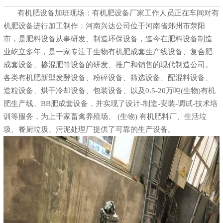
有机肥设备加班现场：有机肥设备厂家工作人员正在车间对有
机肥设备进行加工制作：河南兴达公司位于河南省郑州市荥阳
市，是肥料设备从事研发、制造环保设备，迄今在肥料设备制造
业屹立多年，是一家专注于生物有机肥成套生产线设备、复合肥
成套设备、掺混肥等设备的研发、推广和销售的现代制造公司。
各类有机肥新型发酵设备、粉碎设备、筛选设备、配混料设备、
造粒设备、烘干冷却设备、包装设备、以及0.5-20万吨(生物)有机
肥生产线、BB肥成套设备，并实现了设计-制造-安装-调试-技术培
训等服务，为上千家畜禽养殖场、 (生物) 有机肥料厂、生活垃
圾、餐厨垃圾、污泥处理厂提供了可靠的生产设备。