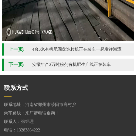
上一页:
4台3米有机肥圆盘造粒机正在装车一起发往湘潭
下一页:
安徽年产2万吨粉剂有机肥生产线正在装车
联系方式
联系地址：河南省郑州市荥阳市高村乡
乘车路线：来厂请电话垂询！
联系人：张经理
电话：13283864222