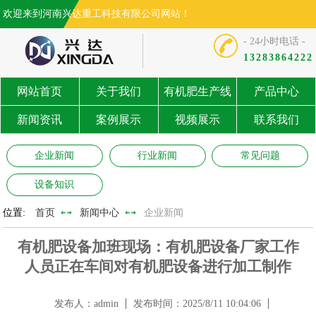
欢迎来到河南兴达重工科技有限公司网站！
- 24小时电话 -
13283864222
网站首页
关于我们
有机肥生产线
产品中心
新闻资讯
案例展示
视频展示
联系我们
企业新闻
行业新闻
常见问题
设备知识
位置:
首页
新闻中心
企业新闻
有机肥设备加班现场：有机肥设备厂家工作
人员正在车间对有机肥设备进行加工制作
发布人：admin
发布时间：2025/8/11 10:04:06