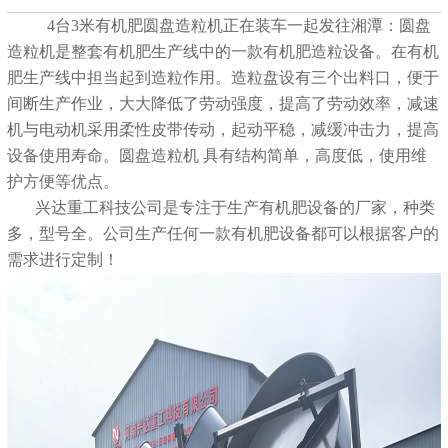
4台3米有机肥圆盘造粒机正在装车一起发往湘潭：圆盘
造粒机是整套有机肥生产线中的一款有机肥造粒设备。在有机
肥生产线中担当起到造粒作用。造粒盘设有三个出料口，便于
间断生产作业，大大降低了劳动强度，提高了劳动效率，减速
机与电动机采用柔性皮带传动，起动平稳，减缓冲击力，提高
设备使用寿命。圆盘造粒机 具有结构简单，高度低，使用维
护方便等优点。
兴达重工科技公司是专注于生产有机肥设备的厂家，种类
多，型号全。公司生产任何一款有机肥设备都可以根据客户的
需求进行定制！